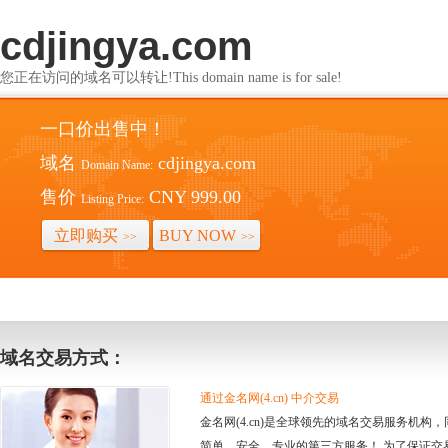
cdjingya.com
您正在访问的域名可以转让!This domain name is for sale!
一口价出售中！
域名
cdjingya.com
Domain Name:
售价
CNY 999.00
Listing Price:
立即购买
BUY NOW
>>
>>
域名交易方式：
通过金名网(4.cn) 中介交易
金名网(4.cn)是全球领先的域名交易服务机
简单、安全、专业的第三方服务！ 为了保证交