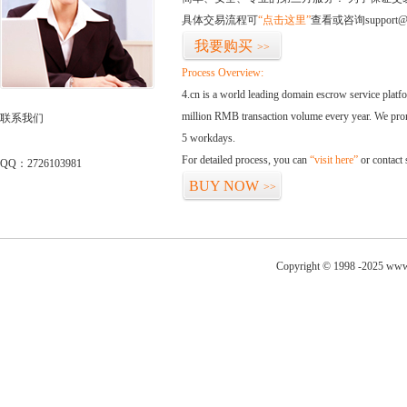
具体交易流程可
“点击这里”
查看或咨询support@
我要购买
>>
Process Overview:
4.cn is a world leading domain escrow service plat
million RMB transaction volume every year. We promi
联系我们
5 workdays.
For detailed process, you can
“visit here”
or contact
QQ：2726103981
BUY NOW
>>
Copyright © 1998 -2025 www.